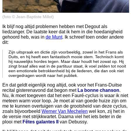
(foto © Jean-Baptiste Millot)
Ik blijf nog altijd problemen hebben met Degout als
liedzanger. De laatste keer dat ik hem in die hoedanigheid
gehoord heb, was in
de Munt
. Ik schreef toen onder andere
dit:
Zijn uitspraak en dictie zijn voorbeeldig, zowel in het Frans als
Duits, en hij heeft een fantastisch mooie stem. Technisch komt
hij nauwelijks hordes tegen. Maar daar houdt het zowat op. Hij
zingt braaf alles wat in de partituur staat, ik voel zelden tot nooit
een emotionele betrokkenheid bij de liederen, die dan ook niet
overgedragen wordt naar het publiek.
En dat geldt eigenlijk nog altijd, ook voor het Frans-Duitse
recital gisterenavond dat begon met
La bonne chanson
.
Nu, ik moet toegeven dat het een Fauré-cyclus is waar ik niet
meteen warm voor loop. Je moet al van goede huize zijn om
me te kunnen overtuigen van de grootsheid van deze cyclus,
zoals bijvoorbeeld
Werner Van Mechelen
wel kon, zij het in
de versie met strijkkwartet. Daarna viel het iets beter in de
plooi met
Fêtes galantes II
van Debussy.