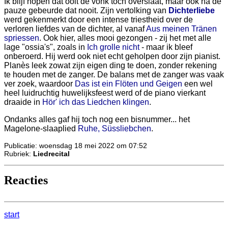
Ik blijf hopen dat ooit de vonk toch overslaat, maar ook na de
pauze gebeurde dat nooit. Zijn vertolking van
Dichterliebe
werd gekenmerkt door een intense triestheid over de
verloren liefdes van de dichter, al vanaf
Aus meinen Tränen
spriessen
. Ook hier, alles mooi gezongen - zij het met alle
lage "ossia's", zoals in
Ich grolle nicht
- maar ik bleef
onberoerd. Hij werd ook niet echt geholpen door zijn pianist.
Planès leek zowat zijn eigen ding te doen, zonder rekening
te houden met de zanger. De balans met de zanger was vaak
ver zoek, waardoor
Das ist ein Flöten und Geigen
een wel
heel luidruchtig huwelijksfeest werd of de piano vierkant
draaide in
Hör' ich das Liedchen klingen
.
Ondanks alles gaf hij toch nog een bisnummer... het
Magelone-slaaplied
Ruhe, Süssliebchen
.
Publicatie: woensdag 18 mei 2022 om 07:52
Rubriek:
Liedrecital
Reacties
start