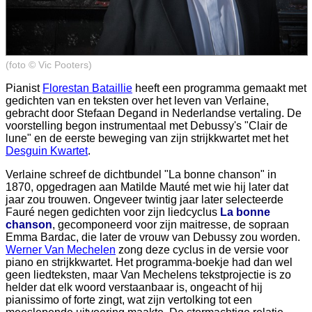
(foto © Vic Pooters)
Pianist
Florestan Bataillie
heeft een programma gemaakt met
gedichten van en teksten over het leven van Verlaine,
gebracht door Stefaan Degand in Nederlandse vertaling. De
voorstelling begon instrumentaal met Debussy's "Clair de
lune" en de eerste beweging van zijn strijkkwartet met het
Desguin Kwartet
.
Verlaine schreef de dichtbundel "La bonne chanson" in
1870, opgedragen aan Matilde Mauté met wie hij later dat
jaar zou trouwen. Ongeveer twintig jaar later selecteerde
Fauré negen gedichten voor zijn liedcyclus
La bonne
chanson
, gecomponeerd voor zijn maitresse, de sopraan
Emma Bardac, die later de vrouw van Debussy zou worden.
Werner Van Mechelen
zong deze cyclus in de versie voor
piano en strijkkwartet. Het programma-boekje had dan wel
geen liedteksten, maar Van Mechelens tekstprojectie is zo
helder dat elk woord verstaanbaar is, ongeacht of hij
pianissimo of forte zingt, wat zijn vertolking tot een