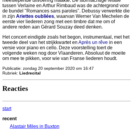
meeslepende uitvoering maakte. De stormachtige relatie
tussen Verlaine en Arthur Rimbaud was de achtergrond voor
de bundel "Romances sans paroles". Debussy verwerkte die
in zijn
Ariettes oubliées
, waarvan Werner Van Mechelen de
eerste vier liederen zong met een timbre dat me om of
andere reden aan Gérard Souzay deed denken.
Het concert eindigde zoals het begon, instrumentaal, met het
tweede deel van het strijkkwartet en
Après un rêve
in een
versie voor piano en cello. Deze voorstelling toert de
volgende weken nog door Vlaanderen. Absoluut de moeite
om mee te pikken, voor wie van Franse liederen houdt.
Publicatie: zondag 20 september 2020 om 16:47
Rubriek:
Liedrecital
Reacties
start
recent
Alastair Miles in Buxton