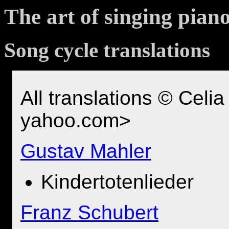
The art of singing pian
Song cycle translations
All translations © Celi
yahoo.com>
Gustav Mahler
Kindertotenlieder
Franz Schubert