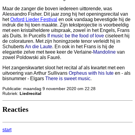
Maar de zanger die boven iedereen uittorende, was
Alessandro Fisher. Dit jaar zong hij het openingsrecital van
het
Oxford Lieder Festival
en ook vandaag bevestigde hij de
indruk die hij toen maakte. Zijn tekstprojectie is voorbeeldig
met een kristalheldere uitspraak, zowel in het Engels, Frans
als Duits. In Purcells
If music be the food of love
ciseleert hij
de coloraturen. Met zijn honingzoete tenor verleidt hij in
Schuberts
An die Laute
. En ook in het Frans is hij de
elegantie zelve met twee keer de Verlaine-
Mandoline
van
zowel Poldowski als Fauré.
Het zangerskwartet sloot het recital af als kwartet met een
uitvoering van Arthur Sullivans
Orpheus with his lute
en - als
bisnummer - Elgars
There is sweet music
.
Publicatie: maandag 9 november 2020 om 22:28
Rubriek:
Liedrecital
Reacties
start