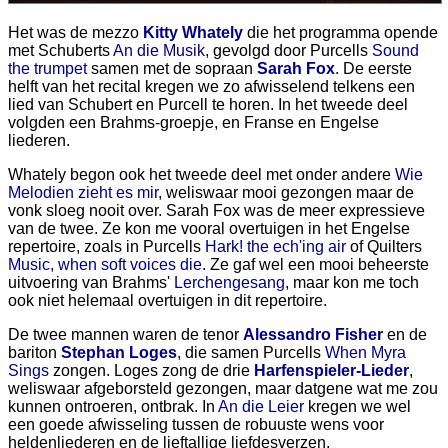
Het was de mezzo
Kitty Whately
die het programma opende
met Schuberts
An die Musik
, gevolgd door Purcells
Sound
the trumpet
samen met de sopraan
Sarah Fox
. De eerste
helft van het recital kregen we zo afwisselend telkens een
lied van Schubert en Purcell te horen. In het tweede deel
volgden een Brahms-groepje, en Franse en Engelse
liederen.
Whately begon ook het tweede deel met onder andere
Wie
Melodien zieht es mir
, weliswaar mooi gezongen maar de
vonk sloeg nooit over. Sarah Fox was de meer expressieve
van de twee. Ze kon me vooral overtuigen in het Engelse
repertoire, zoals in Purcells
Hark! the ech'ing air
of Quilters
Music, when soft voices die
. Ze gaf wel een mooi beheerste
uitvoering van Brahms'
Lerchengesang
, maar kon me toch
ook niet helemaal overtuigen in dit repertoire.
De twee mannen waren de tenor
Alessandro Fisher
en de
bariton
Stephan Loges
, die samen Purcells
When Myra
Sings
zongen. Loges zong de drie
Harfenspieler-Lieder
,
weliswaar afgeborsteld gezongen, maar datgene wat me zou
kunnen ontroeren, ontbrak. In
An die Leier
kregen we wel
een goede afwisseling tussen de robuuste wens voor
heldenliederen en de lieftallige liefdesverzen.