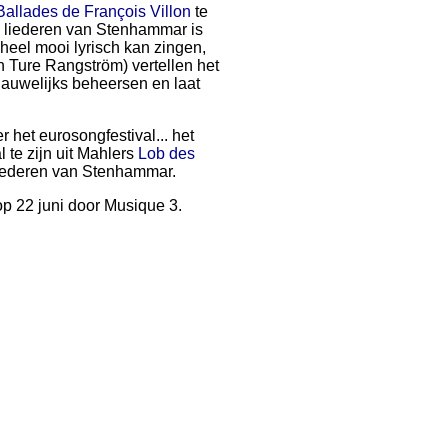
Ballades de François Villon
te
de liederen van Stenhammar is
k heel mooi lyrisch kan zingen,
n Ture Rangström) vertellen het
 nauwelijks beheersen en laat
 het eurosongfestival... het
 te zijn uit Mahlers
Lob des
 liederen van Stenhammar.
 op 22 juni door Musique 3.