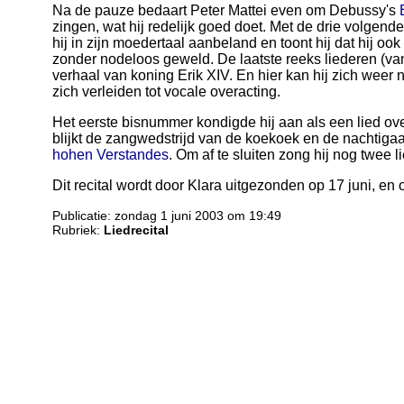
Na de pauze bedaart Peter Mattei even om Debussy's
zingen, wat hij redelijk goed doet. Met de drie volgen
hij in zijn moedertaal aanbeland en toont hij dat hij oo
zonder nodeloos geweld. De laatste reeks liederen (va
verhaal van koning Erik XIV. En hier kan hij zich weer
zich verleiden tot vocale overacting.
Het eerste bisnummer kondigde hij aan als een lied over
blijkt de zangwedstrijd van de koekoek en de nachtigaal
hohen Verstandes
. Om af te sluiten zong hij nog twee
Dit recital wordt door Klara uitgezonden op 17 juni, en
Publicatie: zondag 1 juni 2003 om 19:49
Rubriek:
Liedrecital