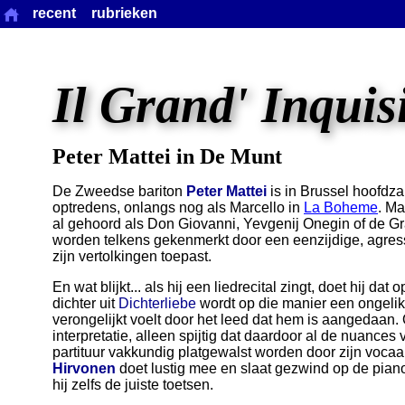
recent
rubrieken
Il Grand' Inquis
Peter Mattei in De Munt
De Zweedse bariton
Peter Mattei
is in Brussel hoofdza
optredens, onlangs nog als Marcello in
La Boheme
. M
al gehoord als Don Giovanni, Yevgenij Onegin of de Gra
worden telkens gekenmerkt door een eenzijdige, agressie
zijn vertolkingen toepast.
En wat blijkt... als hij een liedrecital zingt, doet hij da
dichter uit
Dichterliebe
wordt op die manier een ongelikt
verongelijkt voelt door het leed dat hem is aangedaan. O
interpretatie, alleen spijtig dat daardoor al de nuanc
partituur vakkundig platgewalst worden door zijn vocaa
Hirvonen
doet lustig mee en slaat gezwind op de piano
hij zelfs de juiste toetsen.