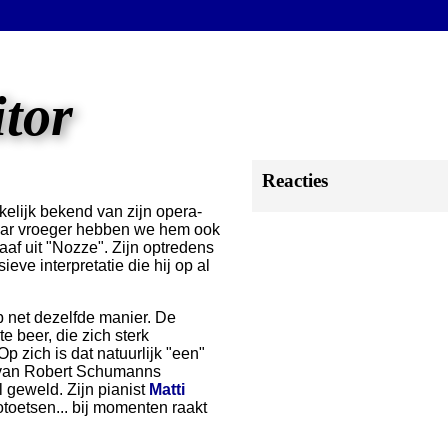
itor
Reacties
kelijk bekend van zijn opera-
aar vroeger hebben we hem ook
af uit "Nozze". Zijn optredens
ve interpretatie die hij op al
t op net dezelfde manier. De
e beer, die zich sterk
p zich is dat natuurlijk "een"
es van Robert Schumanns
l geweld. Zijn pianist
Matti
toetsen... bij momenten raakt