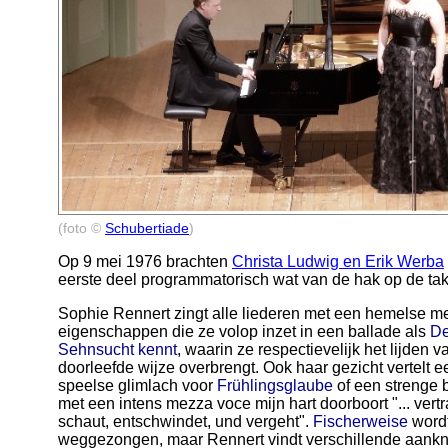
(foto ©
Schubertiade
)
Op 9 mei 1976 brachten
Christa Ludwig en Erik Werba
eerste deel programmatorisch wat van de hak op de tak
Sophie Rennert zingt alle liederen met een hemelse m
eigenschappen die ze volop inzet in een ballade als
De
Sehnsucht kennt
, waarin ze respectievelijk het lijden
doorleefde wijze overbrengt. Ook haar gezicht vertelt e
speelse glimlach voor
Frühlingsglaube
of een strenge 
met een intens mezza voce mijn hart doorboort "... vertra
schaut, entschwindet, und vergeht".
Fischerweise
wordt
weggezongen, maar Rennert vindt verschillende aan