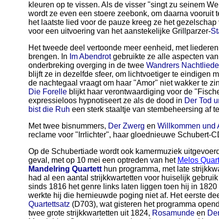
kleuren op te vissen. Als de visser "singt zu seinem Wer
wordt ze even een stoere zeebonk, om daarna vooruit 
het laatste lied voor de pauze kreeg ze het gezelschap
voor een uitvoering van het aanstekelijke Grillparzer-
S
Het tweede deel vertoonde meer eenheid, met liederen d
brengen. In
Im Abendrot
gebruikte ze alle aspecten van
onderbreking overging in de twee
Wandrers Nachtliede
blijft ze in dezelfde sfeer, om lichtvoetiger te eindigen 
de nachtegaal vraagt om haar "Amor" niet wakker te zing
Die Forelle
blijkt haar verontwaardiging voor de "Fische
expressieloos hypnotiseert ze als de dood in
Der Tod 
bist die Ruh
een sterk staaltje van stembeheersing af te
Met twee bisnummers,
Der Zwerg
en
Willkommen und 
reclame voor "Irrlichter", haar gloednieuwe Schubert-C
Op de Schubertiade wordt ook kamermuziek uitgevoerd.
geval, met op 10 mei een optreden van het
Melos Quart
Mandelring Quartett
hun programma, met late strijkkwa
had al een aantal strijkkwartetten voor huiselijk gebr
sinds 1816 het genre links laten liggen toen hij in 182
werkte hij die hernieuwde poging niet af. Het eerste d
Quartettsatz
(D703), wat gisteren het programma open
twee grote strijkkwartetten uit 1824,
Rosamunde
en
De