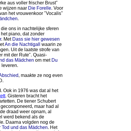
ke aus voller frischer Brust"
te wijzen naar
Die Forelle
. Voor
 van het vrouwenkoor "Vocalis"
tändchen
.
ie ons in nachtelijke sferen
 het piano, dat zonder
r
. Met
Dass sie hier gewesen
met
An die Nachtigall
waarin ze
en. Uit de laatste strofe van
r mit der Rute". Quasi-
und das Mädchen
om met
Du
 leveren.
Abschied
, maakte ze nog even
D.
 Ook in 1976 was dat al het
ett
. Gisteren bracht het
rtetten. De tiener Schubert
uik gecomponeerd, maar had al
0 de draad weer opnam, al
eel werd bekend als de
de. Daarna volgden nog de
r Tod und das Mädchen
. Het