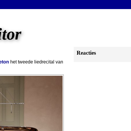
itor
Reacties
eton
het tweede liedrecital van