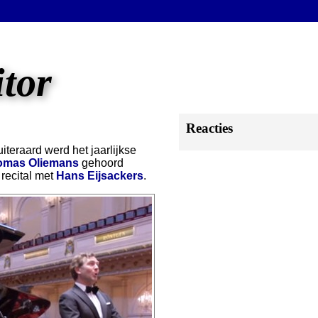
itor
Reacties
teraard werd het jaarlijkse
omas Oliemans
gehoord
recital met
Hans Eijsackers
.