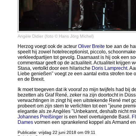
Angèle Didier (foto © Hans Jörg Michel)
Herzog voegt ook de acteur
Oliver Breite
toe aan de han
speelt hij zowel hotelreceptionist, piccolo, schoonmake
verkleedpartijen tot gevolg. Daarnaast is hij ook een so
commentaar geeft op de actualiteit. Actualiteit krijgen w
Stasa, vertolkt door een hilarische
Doris Lamprecht
. Aa
Liebe genießen" voegt ze een aantal extra strofen toe
en de Brexit.
Ik moet toegeven dat ik vooraf zo mijn twijfels had bij
bezetten als Graf René, zeker na zijn doortocht in Düss
verwachtingen in zingt hij een uitstekende René met go
probeert om zijn stem te verlichten tot een "jeune premi
elegantie als ze Angèles "Unbekannt, deshalb nicht min
Johannes Preißinger
is een heel overtuigende Basil.
F
Dames
vormen een sprankelend koppel als Armand en J
Publicatie: vrijdag 22 juni 2018 om 09:11