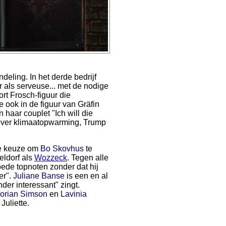
deling. In het derde bedrijf
r als serveuse... met de nodige
ort Frosch-figuur die
e ook in de figuur van Gräfin
n haar couplet "Ich will die
 over klimaatopwarming, Trump
 de keuze om
Bo Skovhus
te
eldorf als
Wozzeck
. Tegen alle
ede topnoten zonder dat hij
er".
Juliane Banse
is een en al
der interessant" zingt.
lorian Simson
en
Lavinia
uliette.