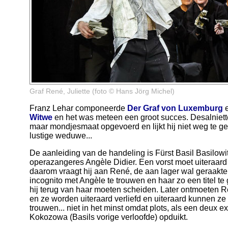
Graf René, Juliette (foto © Hans Jörg Michel)
Franz Lehar componeerde
Der Graf von Luxemburg
e
Witwe
en het was meteen een groot succes. Desalniett
maar mondjesmaat opgevoerd en lijkt hij niet weg te g
lustige weduwe...
De aanleiding van de handeling is Fürst Basil Basilowi
operazangeres Angèle Didier. Een vorst moet uiteraard
daarom vraagt hij aan René, de aan lager wal geraakt
incognito met Angèle te trouwen en haar zo een titel t
hij terug van haar moeten scheiden. Later ontmoeten R
en ze worden uiteraard verliefd en uiteraard kunnen ze
trouwen... niet in het minst omdat plots, als een deux 
Kokozowa (Basils vorige verloofde) opduikt.