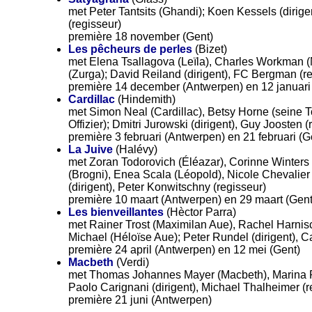
met Peter Tantsits (Ghandi); Koen Kessels (dirige
(regisseur)
première 18 november (Gent)
Les pêcheurs de perles
(Bizet)
met Elena Tsallagova (Leïla), Charles Workman (
(Zurga); David Reiland (dirigent), FC Bergman (r
première 14 december (Antwerpen) en 12 januari
Cardillac
(Hindemith)
met Simon Neal (Cardillac), Betsy Horne (seine T
Offizier); Dmitri Jurowski (dirigent), Guy Joosten (
première 3 februari (Antwerpen) en 21 februari (G
La Juive
(Halévy)
met Zoran Todorovich (Éléazar), Corinne Winters 
(Brogni), Enea Scala (Léopold), Nicole Chevalier
(dirigent), Peter Konwitschny (regisseur)
première 10 maart (Antwerpen) en 29 maart (Gent
Les bienveillantes
(Hèctor Parra)
met Rainer Trost (Maximilan Aue), Rachel Harni
Michael (Héloïse Aue); Peter Rundel (dirigent), Ca
première 24 april (Antwerpen) en 12 mei (Gent)
Macbeth
(Verdi)
met Thomas Johannes Mayer (Macbeth), Marina 
Paolo Carignani (dirigent), Michael Thalheimer (r
première 21 juni (Antwerpen)