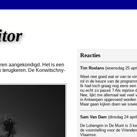
itor
Reacties
deren aangekondigd. Het is een
Tim Roelans
(woensdag 25 apri
k terugkeren. De Konwitschny-
Weet niet goed wat er van te vin
rol in de keuze van de programma
Ik had toch graag nog eens een 
nu echt zo passé ? Als reprise 
Nee, lijkt me allemaal wat veel
in Antwerpen opgevoerd worden
Maar gaan kijken doen we sowi
Sam Van Dam
(dinsdag 24 apri
De Lohengrin in De Munt is 3 kee
de voorstelling voor de Vrienden
Vlaamse.