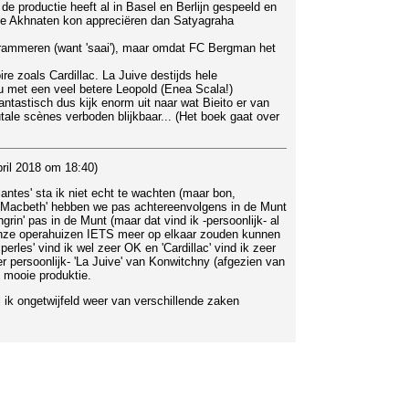
 de productie heeft al in Basel en Berlijn gespeeld en
 je Akhnaten kon appreciëren dan Satyagraha
ogrammeren (want 'saai'), maar omdat FC Bergman het
ire zoals Cardillac. La Juive destijds hele
u met een veel betere Leopold (Enea Scala!)
antastisch dus kijk enorm uit naar wat Bieito er van
tale scènes verboden blijkbaar... (Het boek gaat over
ril 2018 om 18:40)
lantes' sta ik niet echt te wachten (maar bon,
. 'Macbeth' hebben we pas achtereenvolgens in de Munt
ngrin' pas in de Munt (maar dat vind ik -persoonlijk- al
t onze operahuizen IETS meer op elkaar zouden kunnen
erles' vind ik wel zeer OK en 'Cardillac' vind ik zeer
r persoonlijk- 'La Juive' van Konwitchny (afgezien van
n mooie produktie.
l ik ongetwijfeld weer van verschillende zaken