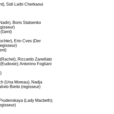
nt), Sidi Larbi Cherkaoui
Nadir), Boris Statsenko
egisseur)
 (Gent)
ochter), Erin Cves (Der
regisseur)
ent)
(Rachel), Riccardo Zanellato
 (Eudoxie); Antonino Fogliani
)
sch (Una Moreau), Nadja
lixto Bieito (regisseur)
Prudenskaya (Lady Macbeth);
egisseur)