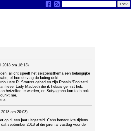
l 2018 om 18:13)
den; allicht speelt het seizoensthema een belangrijke
tie, of hoe de vlag de lading dekt...
robuuste R. Strauss gehad en zijn Rossini/Donizetti
dan liever Lady Macbeth die ik helaas gemist heb.
 van hetzelfde te worden; en Satyagraha kan toch ook
 dunkt me.
eso.
l 2018 om 20:03)
r op rij een jaar uitgesteld. Cahn benadrukte tijdens
 dat september 2018 al die jaren al vastlag voor de