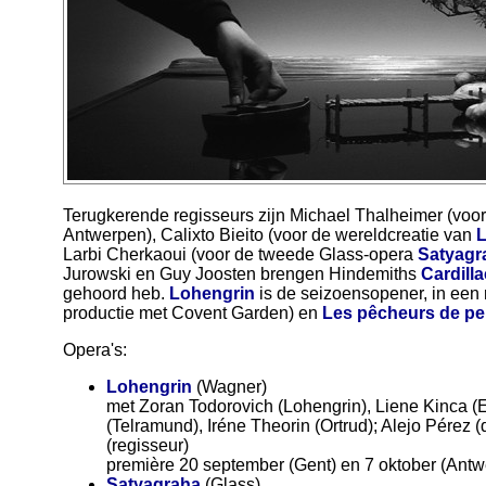
Terugkerende regisseurs zijn Michael Thalheimer (voo
Antwerpen), Calixto Bieito (voor de wereldcreatie van
L
Larbi Cherkaoui (voor de tweede Glass-opera
Satyagr
Jurowski en Guy Joosten brengen Hindemiths
Cardilla
gehoord heb.
Lohengrin
is de seizoensopener, in een 
productie met Covent Garden) en
Les pêcheurs de pe
Opera's:
Lohengrin
(Wagner)
met Zoran Todorovich (Lohengrin), Liene Kinca (E
(Telramund), Iréne Theorin (Ortrud); Alejo Pérez (
(regisseur)
première 20 september (Gent) en 7 oktober (Ant
Satyagraha
(Glass)