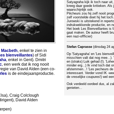
Satyagraha kijk ik toch naar uit,
kreeg daar goede kritieken. Als
waarschijnlijk ook.
Pêcheurs zou hij zelf nooit pr
zelf voorstelde doet hij het toch.
Jurowski is uitstekend in reperto
indrukwekkende productie, en n
Het boek Les Bienveillantes is f
gaat maken. De auteur heeft bru
een nazi-offficier)
Stefan Caprasse
(dinsdag 24 ap
r
Macbeth
, enkel te zien in
Op 'Satyagraha' en 'Les bienveil
es bienveillantes
) of Sidi
misschien valt dat nog mee...)
aha
, enkel in Gent). Dmitri
en (straks) Luik gehad (!). 'Lohe
c
, een werk dat ik nog nooit
minder erg...) Ik vind toch da
regie van David Alden (een co-
afstemmen...! 'Les pecheurs de p
interessant. Verder vond IK -wee
rles
is de eindejaarsproductie.
de vreselijke coupures!) wel ee
Ook verdeeld oordeel dus, al za
genieten...
lsa), Craig Colclough
dirigent), David Alden
werpen)