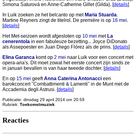
Simona Saturová en Anne-Catherine Gillet (Gilda). [
details
]
In Luik zoeken ze het belcanto op met
Maria Stuarda
.
Martine Reyners zingt de titelrol. De première is op
16 mei
.
[
details
]
Het Met-seizoen wordt afgesloten op
10 mei
met
La
cenerentola
in een fabuleuze bezetting... Joyce DiDonato
als Assepoester en Juan Diego Flórez als de prins. [
details
]
Elina Garanca
komt op
2 mei
naar Luik voor een concert met
opera-aria's. Dit moet zowat het eerste concert zijn sinds ze
in januari bevallen is van haar tweede dochter. [
details
]
En op
15 mei
geeft
Anna Caterina Antonacci
een
barokconcert "Combattimenti & Lamenti" in de Munt met de
Accademia degli Astrusi. [
details
]
Publicatie: dinsdag 29 april 2014 om 20:59
Rubriek:
Toekomstmuziek
Reacties