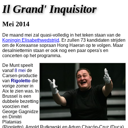
Il Grand' Inquisitor
Mei 2014
De maand mei zal quasi-volledig in het teken staan van de
Koningin Elisabethwedstrijd
. Er zullen 73 kandidaten strijden
om de Koreaanse sopraan Hong Haeran op te volgen. Maar
desalniettemin staan er ook nog een paar opera's en
concerten op het programma.
De Munt speelt
vanaf
8 mei
de
Carsen-productie
van
Rigoletto
die
vorige zomer in
Aix te zien was. In
Brussel is een
dubbele bezetting
voorzien met
George Gagnidze
en Dimitri
Platanias
(Rigoletto), Arnold Rutkowski en Arturo Chacón-Cruz (Duca),