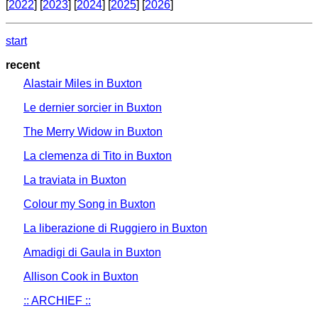
[
2022
] [
2023
] [
2024
] [
2025
] [
2026
]
start
recent
Alastair Miles in Buxton
Le dernier sorcier in Buxton
The Merry Widow in Buxton
La clemenza di Tito in Buxton
La traviata in Buxton
Colour my Song in Buxton
La liberazione di Ruggiero in Buxton
Amadigi di Gaula in Buxton
Allison Cook in Buxton
:: ARCHIEF ::