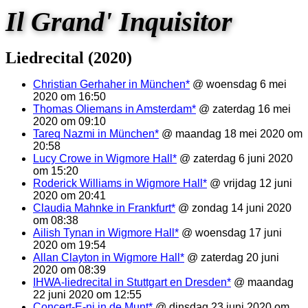
Il Grand' Inquisitor
Liedrecital (2020)
Christian Gerhaher in München*
@ woensdag 6 mei
2020 om 16:50
Thomas Oliemans in Amsterdam*
@ zaterdag 16 mei
2020 om 09:10
Tareq Nazmi in München*
@ maandag 18 mei 2020 om
20:58
Lucy Crowe in Wigmore Hall*
@ zaterdag 6 juni 2020
om 15:20
Roderick Williams in Wigmore Hall*
@ vrijdag 12 juni
2020 om 20:41
Claudia Mahnke in Frankfurt*
@ zondag 14 juni 2020
om 08:38
Ailish Tynan in Wigmore Hall*
@ woensdag 17 juni
2020 om 19:54
Allan Clayton in Wigmore Hall*
@ zaterdag 20 juni
2020 om 08:39
IHWA-liedrecital in Stuttgart en Dresden*
@ maandag
22 juni 2020 om 12:55
Concert-E-ni in de Munt*
@ dinsdag 23 juni 2020 om