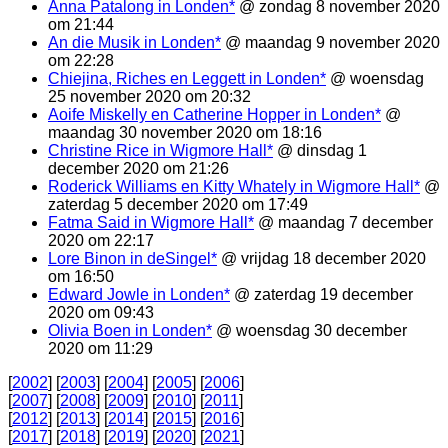
Anna Patalong in Londen*
@ zondag 8 november 2020
om 21:44
An die Musik in Londen*
@ maandag 9 november 2020
om 22:28
Chiejina, Riches en Leggett in Londen*
@ woensdag
25 november 2020 om 20:32
Aoife Miskelly en Catherine Hopper in Londen*
@
maandag 30 november 2020 om 18:16
Christine Rice in Wigmore Hall*
@ dinsdag 1
december 2020 om 21:26
Roderick Williams en Kitty Whately in Wigmore Hall*
@
zaterdag 5 december 2020 om 17:49
Fatma Said in Wigmore Hall*
@ maandag 7 december
2020 om 22:17
Lore Binon in deSingel*
@ vrijdag 18 december 2020
om 16:50
Edward Jowle in Londen*
@ zaterdag 19 december
2020 om 09:43
Olivia Boen in Londen*
@ woensdag 30 december
2020 om 11:29
[
2002
] [
2003
] [
2004
] [
2005
] [
2006
]
[
2007
] [
2008
] [
2009
] [
2010
] [
2011
]
[
2012
] [
2013
] [
2014
] [
2015
] [
2016
]
[
2017
] [
2018
] [
2019
] [
2020
] [
2021
]