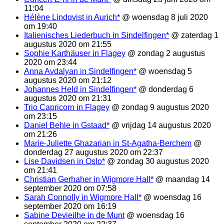
11:04
Hélène Lindqvist in Aurich*
@ woensdag 8 juli 2020
om 19:40
Italienisches Liederbuch in Sindelfingen*
@ zaterdag 1
augustus 2020 om 21:55
Sophie Karthäuser in Flagey
@ zondag 2 augustus
2020 om 23:44
Anna Avdalyan in Sindelfingen*
@ woensdag 5
augustus 2020 om 21:12
Johannes Held in Sindelfingen*
@ donderdag 6
augustus 2020 om 21:31
Trio Capricorn in Flagey
@ zondag 9 augustus 2020
om 23:15
Daniel Behle in Gstaad*
@ vrijdag 14 augustus 2020
om 21:26
Marie-Juliette Ghazarian in St-Agatha-Berchem
@
donderdag 27 augustus 2020 om 22:37
Lise Davidsen in Oslo*
@ zondag 30 augustus 2020
om 21:41
Christian Gerhaher in Wigmore Hall*
@ maandag 14
september 2020 om 07:58
Sarah Connolly in Wigmore Hall*
@ woensdag 16
september 2020 om 16:19
Sabine Devieilhe in de Munt
@ woensdag 16