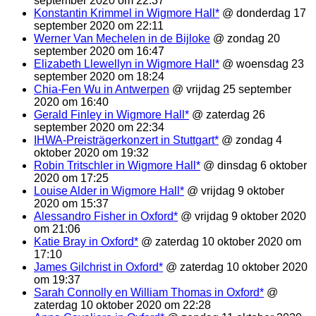
september 2020 om 22:37
Konstantin Krimmel in Wigmore Hall*
@ donderdag 17
september 2020 om 22:11
Werner Van Mechelen in de Bijloke
@ zondag 20
september 2020 om 16:47
Elizabeth Llewellyn in Wigmore Hall*
@ woensdag 23
september 2020 om 18:24
Chia-Fen Wu in Antwerpen
@ vrijdag 25 september
2020 om 16:40
Gerald Finley in Wigmore Hall*
@ zaterdag 26
september 2020 om 22:34
IHWA-Preisträgerkonzert in Stuttgart*
@ zondag 4
oktober 2020 om 19:32
Robin Tritschler in Wigmore Hall*
@ dinsdag 6 oktober
2020 om 17:25
Louise Alder in Wigmore Hall*
@ vrijdag 9 oktober
2020 om 15:37
Alessandro Fisher in Oxford*
@ vrijdag 9 oktober 2020
om 21:06
Katie Bray in Oxford*
@ zaterdag 10 oktober 2020 om
17:10
James Gilchrist in Oxford*
@ zaterdag 10 oktober 2020
om 19:37
Sarah Connolly en William Thomas in Oxford*
@
zaterdag 10 oktober 2020 om 22:28