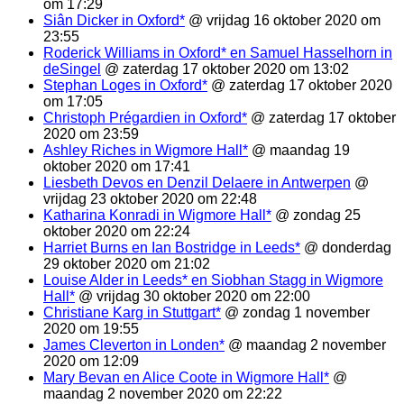
om 17:29
Siân Dicker in Oxford*
@ vrijdag 16 oktober 2020 om
23:55
Roderick Williams in Oxford* en Samuel Hasselhorn in
deSingel
@ zaterdag 17 oktober 2020 om 13:02
Stephan Loges in Oxford*
@ zaterdag 17 oktober 2020
om 17:05
Christoph Prégardien in Oxford*
@ zaterdag 17 oktober
2020 om 23:59
Ashley Riches in Wigmore Hall*
@ maandag 19
oktober 2020 om 17:41
Liesbeth Devos en Denzil Delaere in Antwerpen
@
vrijdag 23 oktober 2020 om 22:48
Katharina Konradi in Wigmore Hall*
@ zondag 25
oktober 2020 om 22:24
Harriet Burns en Ian Bostridge in Leeds*
@ donderdag
29 oktober 2020 om 21:02
Louise Alder in Leeds* en Siobhan Stagg in Wigmore
Hall*
@ vrijdag 30 oktober 2020 om 22:00
Christiane Karg in Stuttgart*
@ zondag 1 november
2020 om 19:55
James Cleverton in Londen*
@ maandag 2 november
2020 om 12:09
Mary Bevan en Alice Coote in Wigmore Hall*
@
maandag 2 november 2020 om 22:22