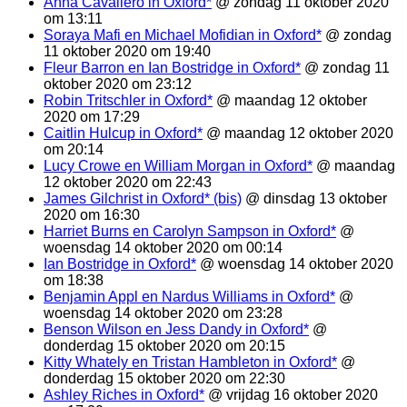
Anna Cavaliero in Oxford*
@ zondag 11 oktober 2020
om 13:11
Soraya Mafi en Michael Mofidian in Oxford*
@ zondag
11 oktober 2020 om 19:40
Fleur Barron en Ian Bostridge in Oxford*
@ zondag 11
oktober 2020 om 23:12
Robin Tritschler in Oxford*
@ maandag 12 oktober
2020 om 17:29
Caitlin Hulcup in Oxford*
@ maandag 12 oktober 2020
om 20:14
Lucy Crowe en William Morgan in Oxford*
@ maandag
12 oktober 2020 om 22:43
James Gilchrist in Oxford* (bis)
@ dinsdag 13 oktober
2020 om 16:30
Harriet Burns en Carolyn Sampson in Oxford*
@
woensdag 14 oktober 2020 om 00:14
Ian Bostridge in Oxford*
@ woensdag 14 oktober 2020
om 18:38
Benjamin Appl en Nardus Williams in Oxford*
@
woensdag 14 oktober 2020 om 23:28
Benson Wilson en Jess Dandy in Oxford*
@
donderdag 15 oktober 2020 om 20:15
Kitty Whately en Tristan Hambleton in Oxford*
@
donderdag 15 oktober 2020 om 22:30
Ashley Riches in Oxford*
@ vrijdag 16 oktober 2020